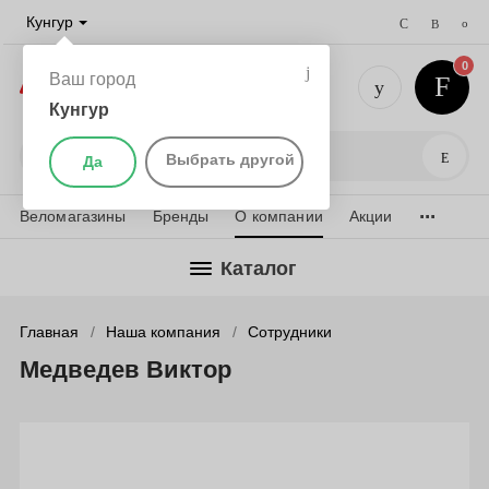
Кунгур
0
Ваш город
Кунгур
+7 (952) 
Поис
Выбрать другой
Да
...
Веломагазины
Бренды
О компании
Акции
Каталог
Главная
Наша компания
Сотрудники
Медведев Виктор