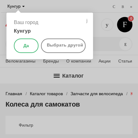
Кунгур
0
Ваш город
Кунгур
+7 (952) 
Поис
Выбрать другой
Да
Веломагазины
Бренды
О компании
Акции
Статьи
Каталог
Главная
Каталог товаров
Запчасти для велосипеда
Кол
Колеса для самокатов
Фильтр