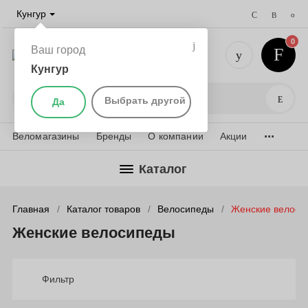
Кунгур
0
Ваш город
Кунгур
+7 (952) 
Поис
Выбрать другой
Да
...
Веломагазины
Бренды
О компании
Акции
Каталог
Главная
Каталог товаров
Велосипеды
Женские велоси
Женские велосипеды
Фильтр