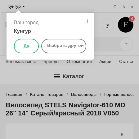
Кунгур
0
Ваш город
Кунгур
+7 (952) 
Поис
Выбрать другой
Да
Веломагазины
Бренды
О компании
Акции
Статьи
Каталог
Главная
Каталог товаров
Велосипеды
Горные велосип
Велосипед STELS Navigator-610 MD
26" 14" Серый/красный 2018 V050