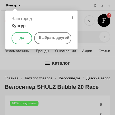
Кунгур
0
Ваш город
Кунгур
+7 (952) 
Поис
Выбрать другой
Да
Веломагазины
Бренды
О компании
Акции
Статьи
Каталог
Главная
Каталог товаров
Велосипеды
Детские велоси
Велосипед SHULZ Bubble 20 Race
100% предоплата