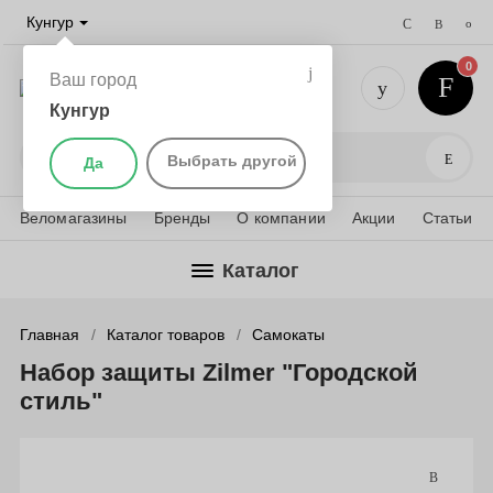
Кунгур
0
Ваш город
Кунгур
+7 (952) 
Поис
Выбрать другой
Да
Веломагазины
Бренды
О компании
Акции
Статьи
Каталог
Главная
Каталог товаров
Самокаты
Набор защиты Zilmer "Городской
стиль"