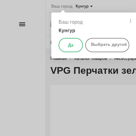
Ваш город:
Кунгур
Велосипеды в Ку
Ваш город
Каталог
самокаты, бегов
запчасти
Кунгур
Веломагазины
Бренды
О компании
Выбрать другой
Да
Главная
Каталог товаров
Аксессуар
VPG Перчатки зел