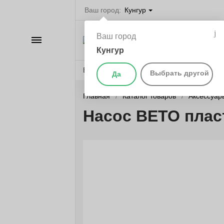
Ваш город:
Кунгур
Велосипеды в Ку
Ваш город
Каталог
самокаты, бегов
запчасти
Кунгур
Веломагазины
Бренды
О компании
Выбрать другой
Да
Главная
Каталог товаров
Аксессуар
Насос ВЕТО пласт