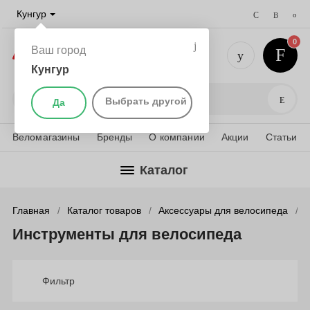
Кунгур
0
Ваш город
Кунгур
+7 (952) 
Поис
Выбрать другой
Да
Веломагазины
Бренды
О компании
Акции
Статьи
Каталог
Главная
Каталог товаров
Аксессуары для велосипеда
Инструменты для велосипеда
Фильтр