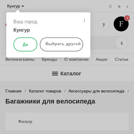
Кунгур
0
Ваш город
Кунгур
+7 (952) 
Поис
Выбрать другой
Да
Веломагазины
Бренды
О компании
Акции
Статьи
Каталог
Главная
Каталог товаров
Аксессуары для велосипеда
Багажники для велосипеда
Фильтр