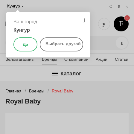
Кунгур
0
Ваш город
Кунгур
+7 (952) 
Поис
Выбрать другой
Да
Веломагазины
Бренды
О компании
Акции
Статьи
Каталог
Главная
Бренды
Royal Baby
Royal Baby