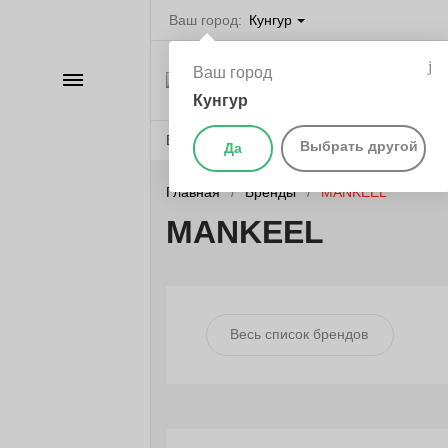
Ваш город:
Кунгур
Велосипеды в Ку
Ваш город
Каталог
самокаты, бегов
запчасти
Кунгур
Веломагазины
Бренды
О компании
Выбрать другой
Да
Главная
Бренды
MANKEEL
MANKEEL
Весь список брендов